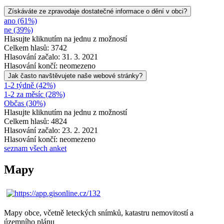
Získáváte ze zpravodaje dostatečné informace o dění v obci?
ano (61%)
ne (39%)
Hlasujte kliknutím na jednu z možností
Celkem hlasů: 3742
Hlasování začalo: 31. 3. 2021
Hlasování končí: neomezeno
Jak často navštěvujete naše webové stránky?
1-2 týdně (42%)
1-2 za měsíc (28%)
Občas (30%)
Hlasujte kliknutím na jednu z možností
Celkem hlasů: 4824
Hlasování začalo: 23. 2. 2021
Hlasování končí: neomezeno
seznam všech anket
Mapy
Mapy obce, včetně leteckých snímků, katastru nemovitostí a
územního plánu