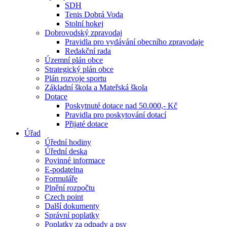
SDH
Tenis Dobrá Voda
Stolní hokej
Dobrovodský zpravodaj
Pravidla pro vydávání obecního zpravodaje
Redakční rada
Územní plán obce
Strategický plán obce
Plán rozvoje sportu
Základní škola a Mateřská škola
Dotace
Poskytnuté dotace nad 50.000,- Kč
Pravidla pro poskytování dotací
Přijaté dotace
Úřad
Úřední hodiny
Úřední deska
Povinné informace
E-podatelna
Formuláře
Plnění rozpočtu
Czech point
Další dokumenty
Správní poplatky
Poplatky za odpady a psy