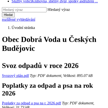
Služby vobci
Knihovna, sběrný dvůr, spolky asdružení ...
Hledaný výraz
Hledat
rozšířené vyhledávání
Úvodní stránka
Obec Dobrá Voda u Českých
Budějovic
Svoz odpadů v roce 2026
Svozový plán.pdf
Typ: PDF dokument, Velikost: 895.07 kB
Poplatky za odpad a psa na rok
2026
Poplatky za odpad a psa na r. 2026.pdf
Typ: PDF dokument,
Velikost: 31.73 kB