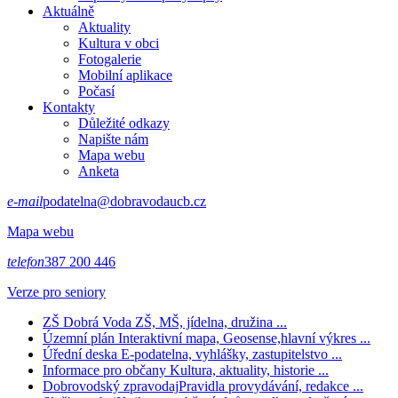
Aktuálně
Aktuality
Kultura v obci
Fotogalerie
Mobilní aplikace
Počasí
Kontakty
Důležité odkazy
Napište nám
Mapa webu
Anketa
e-mail
podatelna@dobravodaucb.cz
Mapa webu
telefon
387 200 446
Verze pro seniory
ZŠ Dobrá Voda
ZŠ, MŠ, jídelna, družina ...
Územní plán
Interaktivní mapa, Geosense,hlavní výkres ...
Úřední deska
E-podatelna, vyhlášky, zastupitelstvo ...
Informace pro občany
Kultura, aktuality, historie ...
Dobrovodský zpravodaj
Pravidla provydávání, redakce ...