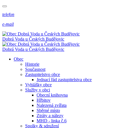
telefon
e-mail
Dobrá Voda
u Českých Budějovic
Dobrá Voda
u Českých Budějovic
Obec
Historie
Současnost
Zastupitelstvo obce
Jednací řád zastupitelstva obce
Vyhlášky obce
Služby v obci
Obecní knihovna
Hřbitov
Nalezená zvířata
Sběrné místo
Ztráty a nálezy
MHD - linka č.6
Spolky & sdružení