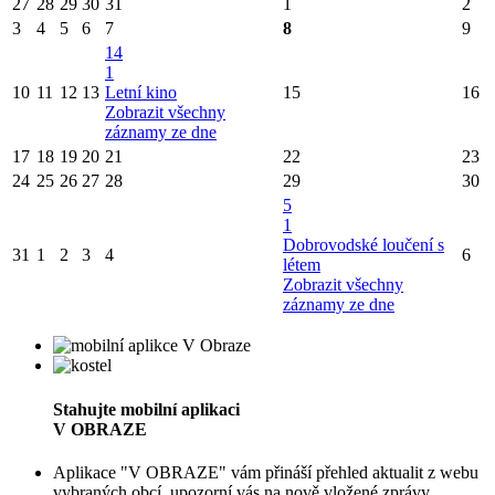
27
28
29
30
31
1
2
3
4
5
6
7
8
9
14
1
10
11
12
13
Letní kino
15
16
Zobrazit všechny
záznamy ze dne
17
18
19
20
21
22
23
24
25
26
27
28
29
30
5
1
Dobrovodské loučení s
31
1
2
3
4
6
létem
Zobrazit všechny
záznamy ze dne
Stahujte mobilní aplikaci
V OBRAZE
Aplikace "V OBRAZE" vám přináší přehled aktualit z webu
vybraných obcí, upozorní vás na nově vložené zprávy,