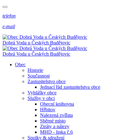
telefon
e-mail
Dobrá Voda
u Českých Budějovic
Dobrá Voda
u Českých Budějovic
Obec
Historie
Současnost
Zastupitelstvo obce
Jednací řád zastupitelstva obce
Vyhlášky obce
Služby v obci
Obecní knihovna
Hřbitov
Nalezená zvířata
Sběrné místo
Ztráty a nálezy
MHD - linka č.6
Spolky & sdružení