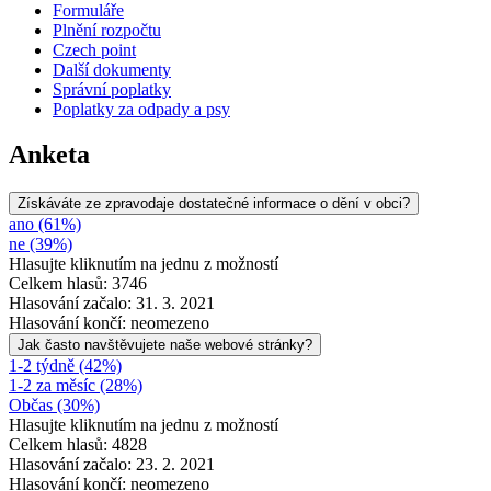
Formuláře
Plnění rozpočtu
Czech point
Další dokumenty
Správní poplatky
Poplatky za odpady a psy
Anketa
Získáváte ze zpravodaje dostatečné informace o dění v obci?
ano (61%)
ne (39%)
Hlasujte kliknutím na jednu z možností
Celkem hlasů: 3746
Hlasování začalo: 31. 3. 2021
Hlasování končí: neomezeno
Jak často navštěvujete naše webové stránky?
1-2 týdně (42%)
1-2 za měsíc (28%)
Občas (30%)
Hlasujte kliknutím na jednu z možností
Celkem hlasů: 4828
Hlasování začalo: 23. 2. 2021
Hlasování končí: neomezeno