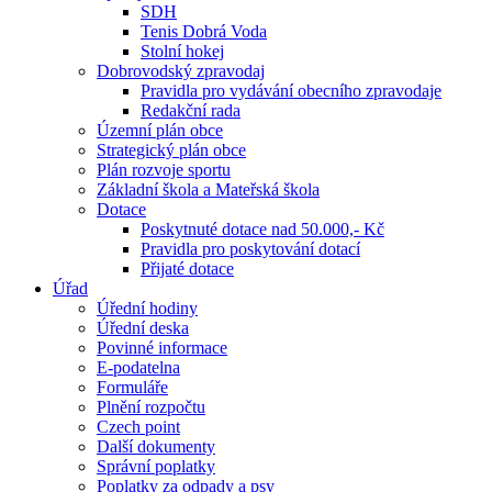
SDH
Tenis Dobrá Voda
Stolní hokej
Dobrovodský zpravodaj
Pravidla pro vydávání obecního zpravodaje
Redakční rada
Územní plán obce
Strategický plán obce
Plán rozvoje sportu
Základní škola a Mateřská škola
Dotace
Poskytnuté dotace nad 50.000,- Kč
Pravidla pro poskytování dotací
Přijaté dotace
Úřad
Úřední hodiny
Úřední deska
Povinné informace
E-podatelna
Formuláře
Plnění rozpočtu
Czech point
Další dokumenty
Správní poplatky
Poplatky za odpady a psy