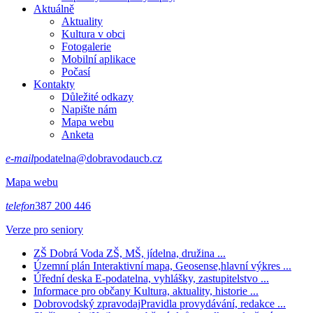
Aktuálně
Aktuality
Kultura v obci
Fotogalerie
Mobilní aplikace
Počasí
Kontakty
Důležité odkazy
Napište nám
Mapa webu
Anketa
e-mail
podatelna@dobravodaucb.cz
Mapa webu
telefon
387 200 446
Verze pro seniory
ZŠ Dobrá Voda
ZŠ, MŠ, jídelna, družina ...
Územní plán
Interaktivní mapa, Geosense,hlavní výkres ...
Úřední deska
E-podatelna, vyhlášky, zastupitelstvo ...
Informace pro občany
Kultura, aktuality, historie ...
Dobrovodský zpravodaj
Pravidla provydávání, redakce ...