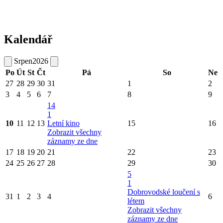
Kalendář
Srpen
2026
Po
Út
St
Čt
Pá
So
Ne
27
28
29
30
31
1
2
3
4
5
6
7
8
9
14
1
10
11
12
13
Letní kino
15
16
Zobrazit všechny
záznamy ze dne
17
18
19
20
21
22
23
24
25
26
27
28
29
30
5
1
Dobrovodské loučení s
31
1
2
3
4
6
létem
Zobrazit všechny
záznamy ze dne